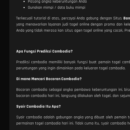
Pasang angka keberuntungan Anda
Gunakan mimpi / data buku mimpi
Terkecuali tutorial di atas, percayai Anda gabung dengan Situs
Ban
yang menawarkan layanan judi togel online dengan promo dan kele
Anda yang tidak merasa kan situs agen togel online yang cocok, Pr
Apa Fungsi Prediksi Cambodia?
Prediksi cambodia memiliki banyak fungsi buat pemain togel cam
peruntungan yang ingin dimainkan pada keluaran togel cambodia.
Di mana Mencari Bocoran Cambodia?
Bocoran cambodia sebagai angka pembawa keberuntungan ini, bisa
bocoran cambodia hari ini, langsung dilakukan oleh togel, dan sejum
Syair Cambodia Itu Apa?
Syair cambodia adalah gabungan angka yang dibuat oleh pemain to
permainan togel cambodia hari ini. Tidak cuma itu, syair cambodia ha