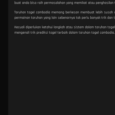
buat anda bisa raih permasalahan yang memikat atau penghasilan
Taruhan togel cambodia memang berkesan membuat lebih susah dip
permainan taruhan yang lain sebenarnya tak perlu banyak trik dan ti
Kecuali diperlukan ketahui langkah atau sistem dalam taruhan togel 
mengenali trik prediksi togel terbaik dalam taruhan togel cambod