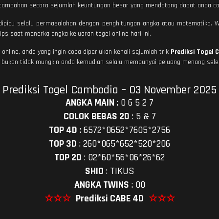
 tambahan secara sejumlah keuntungan besar yang mendatang dapat anda ca
icu selalu permasalahan dengan penghitungan angka atau matematika. Wal
ps saat menerka angka keluaran togel online hari ini.
online, anda yang ingin coba diperlukan kenali sejumlah trik
Prediksi Togel 
ia, bukan tidak mungkin anda kemudian selalu mempunyai peluang menang sel
Prediksi Togel Cambodia – 03 November 2025
ANGKA MAIN
:
0 6 5 2 7
COLOK BEBAS 2D
:
5 & 7
TOP 4D
:
6572*0652*7605*2756
TOP 3D
:
260*065*652*520*206
TOP 2D
:
02*60*56*06*26*62
SHIO
:
TIKUS
ANGKA TWINS
:
00
☆☆☆
Prediksi CABE 4D
☆☆☆