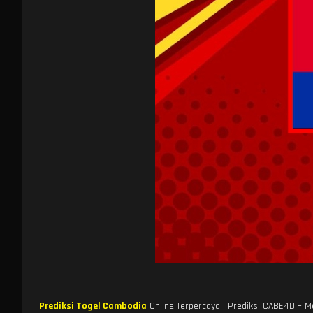
Prediksi Togel Cambodia
Online Terpercaya | Prediksi CABE4D – M