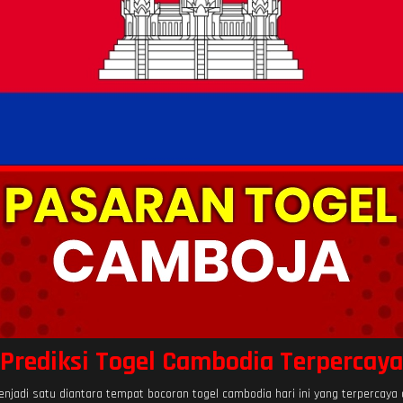
Prediksi Togel Cambodia Terpercaya
enjadi satu diantara tempat bocoran togel cambodia hari ini yang terpercaya d