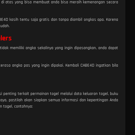
IA di atas yang bisa membuat anda bisa meraih kemenangan secara
E4D kasih tentu saja gratis dan tanpa diambil ongkos apa. Karena
mudah.
lers
idak memiliki angka sekalinya yang ingin dipasangkan, anda dapat
erasa angka pas yang ingin dipakai. Kembali CABE4D ingatkan bila
i penting terkait permainan togel melalui data keluaran togel, buku
aya, pastilah akan siapkan semua informasi dan kepentingan Anda
 togel, contohnya: