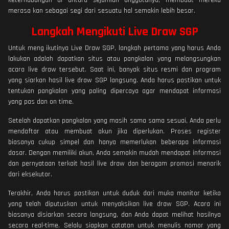
keterhubungan di antara sejumlah anggotanya, membuat mereka
merasa kan sebagai segi dari sesuatu hal semakin lebih besar.
Langkah Mengikuti Live Draw SGP
Untuk meng ikutinya Live Draw SGP, langkah pertama yang harus Anda
lakukan adalah dapatkan situs atau pangkalan yang melangsungkan
acara live draw tersebut. Saat ini, banyak situs resmi dan program
yang siarkan hasil live draw SGP langsung. Anda harus pastikan untuk
tentukan pangkalan yang paling dipercaya agar mendapat informasi
yang pas dan on time.
Setelah dapatkan pangkalan yang masih sama sama sesuai, Anda perlu
mendaftar atau membuat akun jika diperlukan. Proses register
biasanya cukup simpel dan hanya memerlukan beberapa informasi
dasar. Dengan memiliki akun, Anda semakin mudah mendapat informasi
dan pernyataan terkait hasil live draw dan beragam promosi menarik
dari eksekutor.
Terakhir, Anda harus pastikan untuk duduk dari muka monitor ketika
yang telah diputuskan untuk menyaksikan live draw SGP. Acara ini
biasanya disiarkan secara langsung, dan Anda dapat melihat hasilnya
secara real-time. Selalu siapkan catatan untuk menulis nomor yang