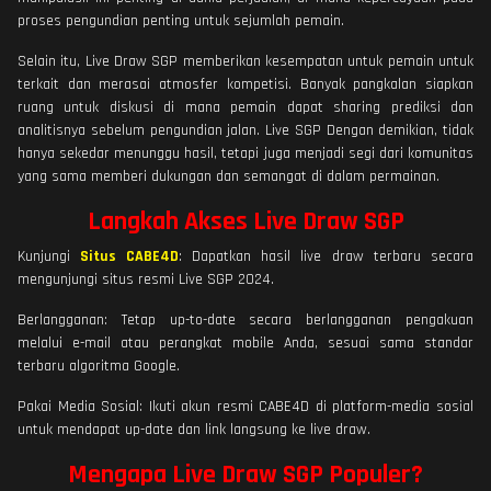
proses pengundian penting untuk sejumlah pemain.
Selain itu, Live Draw SGP memberikan kesempatan untuk pemain untuk
terkait dan merasai atmosfer kompetisi. Banyak pangkalan siapkan
ruang untuk diskusi di mana pemain dapat sharing prediksi dan
analitisnya sebelum pengundian jalan. Live SGP Dengan demikian, tidak
hanya sekedar menunggu hasil, tetapi juga menjadi segi dari komunitas
yang sama memberi dukungan dan semangat di dalam permainan.
Langkah Akses Live Draw SGP
Kunjungi
Situs CABE4D
: Dapatkan hasil live draw terbaru secara
mengunjungi situs resmi Live SGP 2024.
Berlangganan: Tetap up-to-date secara berlangganan pengakuan
melalui e-mail atau perangkat mobile Anda, sesuai sama standar
terbaru algoritma Google.
Pakai Media Sosial: Ikuti akun resmi CABE4D di platform-media sosial
untuk mendapat up-date dan link langsung ke live draw.
Mengapa Live Draw SGP Populer?