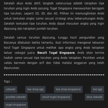
Setelah akun Anda aktif, langkah seterusnya adalah tetapkan tipe
taruhan yang ingin Anda pasang. Togel Singapore menawarkan beragam
tipe taruhan, seperti 2D, 3D, dan 4D. Pilihan ini memungkinkan Anda
untuk tentukan angka sama sesuai strategi atau keberuntungan Anda.
Setelah tentukan tipe taruhan, Anda dapat masukan angka yang ingin
dipasang dan tetapkan jumlah taruhan.
Setelah semua taruhan dipasang, tunggu hasil pengundian yang
biasanya dilakukan ketika tertentu. Ikuti informasi mengenai keluaran
hasil Togel Singapore untuk melihat apa angka yang Anda tetapkan
keluar sebagai juara.
Result Togel Singapore
, Anda akan terima
hadiah sama sesuai tipe taruhan yang Anda tetapkan. Pastikan untuk
selalu bermain dengan arif dan tidak melalui anggaran yang telah
diputuskan.
Tags :
cabe4d
live draw sgp
live draw singapore
live sgp
prediksi cabe4d
result togel singapore
situs cabe4d
togel singapore