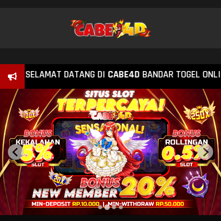
SELAMAT DATANG DI
CABE4D
BANDAR TOGEL ONLINE D